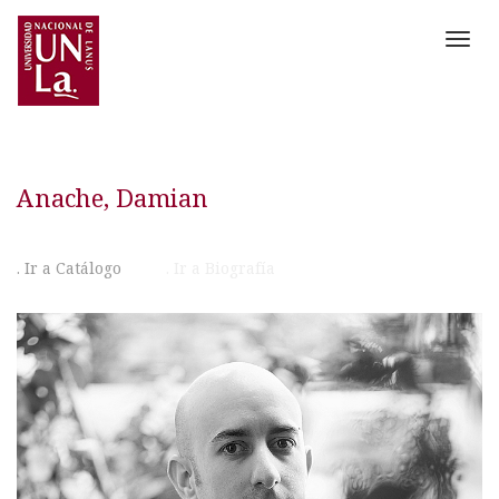
Toggl
navig
Anache, Damian
. Ir a Catálogo
. Ir a Biografía