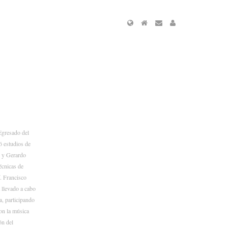
 Egresado del
ó estudios de
l y Gerardo
écnicas de
. Francisco
 llevado a cabo
a, participando
con la música
ón del