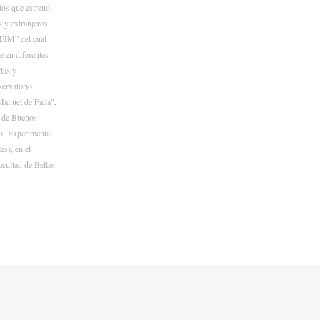
los que estrenó
 y extranjeros.
GEIM” del cual
e en diferentes
las y
servatorio
anuel de Falla",
d de Buenos
tro Experimental
s), en el
cultad de Bellas