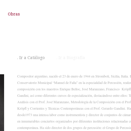
Obras
. Ir a Catálogo
. Ir a Biografía
Compositor argentino, nacido el 23 de enero de 1944 en Stromboli, Sicilia, Italia.
Conservatorio Municipal “Manuel de Falla” en la especialidad de Percusión, realiz
composición con los maestros Enrique Belloc, José Maranzano, Francisco Kröpf
Gandini, así como diferentes cursos de especialización, destacándose entre ellos: T
Análisis con el Prof. José Maranzano, Metodología de la Composición con el Prof
Kröpfl y Corrientes y Técnicas Contemporáneas con el Prof. Gerardo Gandini. Ha
desde1973 una intensa labor como instrumentista y director de conjuntos de cámar
en innumerables conciertos organizados por diferentes instituciones relacionadas 
contemporánea. Ha sido director de dos grupos de percusión: el Grupo de Percusi