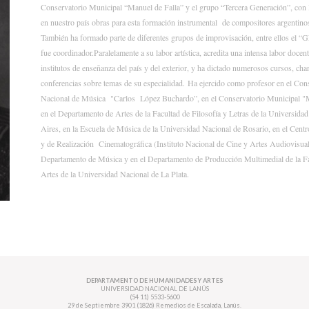
Conservatorio Municipal “Manuel de Falla” y el grupo “Tercera Generación”, con 
en nuestro país obras para esta formación instrumental de compositores argentinos
También ha formado parte de diferentes grupos de improvisación, entre ellos el “
fue coordinador.Paralelamente a su labor artística, acredita una intensa labor docent
institutos de enseñanza del país y del exterior, y ha dictado numerosos cursos, char
conferencias sobre temas de su especialidad. Ha ejercido como profesor en el Con
Nacional de Música "Carlos López Buchardo”, en el Conservatorio Municipal "M
en el Departamento de Artes de la Facultad de Filosofía y Letras de la Universida
Aires, en la Escuela de Música de la Universidad Nacional de Rosario, en el Cen
y de Realización Cinematográfica (Instituto Nacional de Cine y Artes Audiovisuale
Departamento de Música y en el Departamento de Producción Multimedial de la Fa
Artes de la Universidad Nacional de La Plata.
DEPARTAMENTO DE HUMANIDADES Y ARTES
UNIVERSIDAD NACIONAL DE LANÚS
(54 11) 5533-5600
29 de Septiembre 3901 (1826) Remedios de Escalada, Lanús.